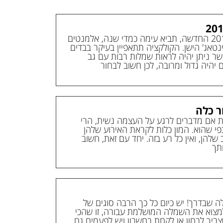
בוראנו החדשה קולקציית שמלות כלה 2018 החדשה, תביא עימה כמדי שנה, אלמנטים
נטאג' הישן. הקולקציה תתאפיין בעיקר בבדים
כאשר ניתן יהיה לראות שמלות רבות עם גב
 יהיה גדול ומרובה, לכן חשוב לבחור
ר כלה
ת אם מדברים לרגע על העצמה נשית, הרי
פי שהוא. המון כלות לקראת האירוע שלהן
להן, ואין כל רע בזה. יחד עם זאת, חשוב
ותך
כלה שבדרך! יש כיום כל כך הרבה סוגים של
מצוא את השמלה המושלמת עבורה, זו שהכי
ריך לבחון או לקחת בחשבון ויש לפעמים גם