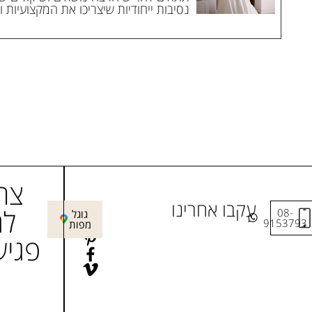
נסיבות ייחודיות שיצריכו את המקצועיות 
צר
עקבו אחרינו
לת
08-
בואו
גוגל
9153793
בוויז
מפות
פגיש