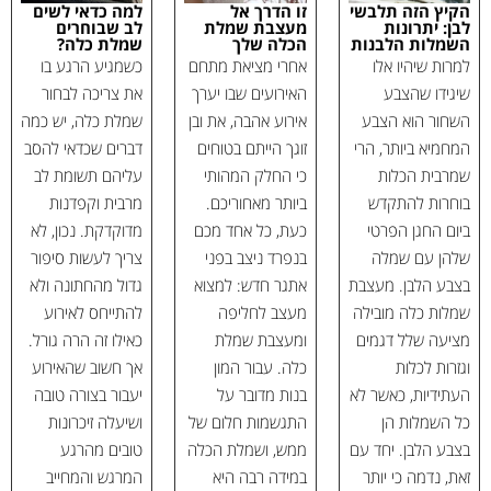
הקיץ הזה תלבשי
זו הדרך אל
למה כדאי לשים
לבן: יתרונות
מעצבת שמלת
לב שבוחרים
השמלות הלבנות
הכלה שלך
שמלת כלה?
למרות שיהיו אלו
אחרי מציאת מתחם
כשמגיע הרגע בו
שיגידו שהצבע
האירועים שבו יערך
את צריכה לבחור
השחור הוא הצבע
אירוע אהבה, את ובן
שמלת כלה, יש כמה
המחמיא ביותר, הרי
זוגך הייתם בטוחים
דברים שכדאי להסב
שמרבית הכלות
כי החלק המהותי
עליהם תשומת לב
בוחרות להתקדש
ביותר מאחוריכם.
מרבית וקפדנות
ביום החגן הפרטי
כעת, כל אחד מכם
מדוקדקת. נכון, לא
שלהן עם שמלה
בנפרד ניצב בפני
צריך לעשות סיפור
בצבע הלבן. מעצבת
אתגר חדש: למצוא
גדול מהחתונה ולא
שמלות כלה מובילה
מעצב לחליפה
להתייחס לאירוע
מציעה שלל דגמים
ומעצבת שמלת
כאילו זה הרה גורל.
וגזרות לכלות
כלה. עבור המון
אך חשוב שהאירוע
העתידיות, כאשר לא
בנות מדובר על
יעבור בצורה טובה
כל השמלות הן
התגשמות חלום של
ושיעלה זיכרונות
בצבע הלבן. יחד עם
ממש, ושמלת הכלה
טובים מהרגע
זאת, נדמה כי יותר
במידה רבה היא
המרגש והמחייב