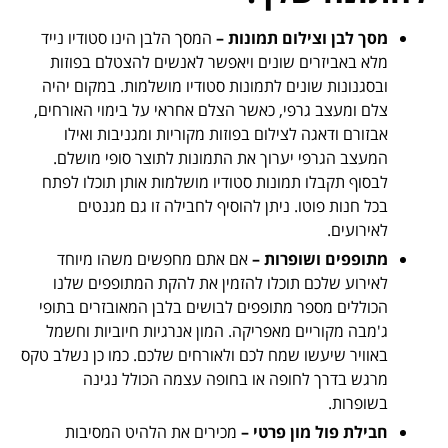
מסך לבן וצילום תמונות –
המסך הלבן הינו סטודיו נייד
מלא באביזרים שונים ויאפשר לאנשים להצטלם בפוזות
ובסגנונות שונים לתמונות סטודיו מושלמות. במקום יהיה
צלם ומעצב גרפי, כאשר הצלם אחראי על בימוי האורחים,
אבזורם ודאגה לצילום בפוזות מקוריות ומגניבות ואילו
המעצב הגרפי יערוך את התמונות לתוצר סופי מושלם.
לבסוף תקבלו תמונות סטודיו מושלמות אותן תוכלו לפתח
בכל חנות פוטו. ניתן להוסיף לחבילה זו גם מגנטים
לאירועים.
מתופפים ושופרות –
אם אתם מחפשים משהו מיוחד
לאירוע שלכם תוכלו להזמין את להקת המתופפים שלנו
הכוללים מספר מתופפים לבושים בלבן המאובזרים בתופי
ג'מבה מקוריים מאפריקה. המון אנרגיות חיוביות וחשמל
באוויר שיעשו שמח לכם ולאורחים שלכם. כמו כן נשלב טקס
מרגש בדרך לחופה או בחופה עצמה הכולל נגינה
בשופרות.
חבילת פול מון פרטי –
מכירים את הלהיט המסיבות