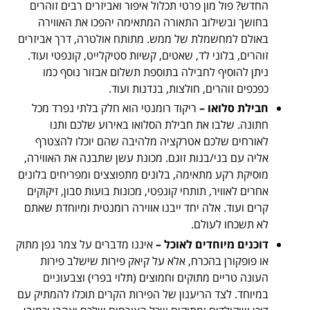
החדש? פול מון פרטי תכלול איפור ואביזרים רבים זוהרים
בחושך ובשילוב התאורה המתאימה יהפכו את האווירה
באולם למחשמלת של ממש. מתותח אולטרה, דרך אביזרים
זוהרים, בלוני לד, שאטים, קשיות סטיקלייט, קונפטי ועוד.
ניתן להוסיף לחבילה בתוספת תשלום אבזור נוסף כמו
כפכפים זוהרים, חולצות, בנדנות ועוד.
חבילת סלואו –
ריקוד רומנטי הוא חלק בלתי נפרד מכל
חתונה. שלבו את חבילת הסלואו באירוע שלכם ותנו
לאורחים שלכם אטרקציה מלהיבה שהם יוכלו להצטרף
אליה עם בני/בנות זוגם. מכונת עשן שתבנה את האווירה,
מוסיקת רקע מתאימה, בלונים מתפוצצים ומפריחים בלונים
אחרים לאוויר, תותחי קונפטי, מכונות בועות סבון, זיקוקים
קרים ועוד. אלה יחד ייבנו אווירה רומנטית ומיוחדת שאתם
לא תשכחו לעולם.
דוכנים מיוחדים לאוכל –
איננו מדברים על צמר גפן מתוק
או פופקורן בהכרח, אלא על קיאק פירות שישלב פירות
העונה טריים מתוקים וחמוצים (תלוי בפרי) וצבעוניים
במיוחד. לצד הריענון של הפירות הקרים תוכלו להמתיק עם