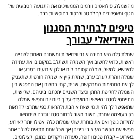
מהשמלה, סילואטים זורמים הממשיכים את התנועה הטבעית של
הגוף ומאפשרים לך לחגוג ולרקוד בחופשיות רבה.
טיפים לבחירת הסגנון
האידיאלי עבורך
שמלת כלה היא בחירה אינדיווידואלית ומשתנה מאחת לשנייה.
ראשית, כדאי לחשוב איך השמלה תשתלב במקום בו את עתידה
להינשא. למשל, שמלה קסומה לים או לגן אירועים בטבע או
שמלה זוהרת לערב ערב, שמלת קיץ או שמלה חורפית שתעניק
לך את החמימות המבוקשת. שנית, קחי בחשבון את המפגש בין
השמלה לחליפת החתן וכיצד השניים יתכתבו ביניהם. שלישית,
התייחסי לסגנון האישי והמועדף עליך ביום יום וחפשי שמלה
שתאפשר לך להיות מי שאת אוהבת ולהראות כפי שתרצי להראות
רק בעוצמה אחרת. חשוב מאוד לבחור סגנון וגזרה שיחמיאו
למידות גופך ואם את בוחרת שתי שמלות כלה ואפילו יותר לאירוע,
חפשי את הקשר העיצובי ביניהן אך שכל אחת תתאים לשלב אחר
באירוע – קבלת פנים וחופה, סעודה וריקודים וכמובן, לצילומים.