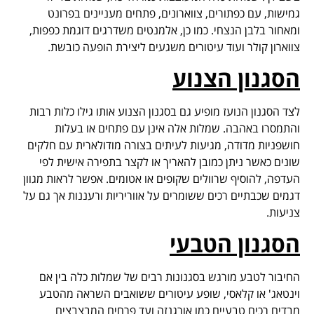
גמישות, עם כפתורים, צווארונים, פתחים מעניינים בפרונט
ומאחור בלבן הנצחי. כמו כן, אלמנטים משדרגים דוגמת כפפות,
צווארון קולר ועוד עיטורים משגעים ליצירת הופעה כובשת.
הסגנון הצנוע
לצד הסגנון הנועז מופיע גם בסגנון הצנוע אותו גילו כלות רבות
והתמסרו באהבה. שמלות אלה אינן עם פתחים או בעלות
חושפניות מדודה, מגיעות לעיתים בצורה מודולארית עם חלקים
שונים כאשר ניתן כמובן להאריך או לקצר בתפירה אישית לפי
העדפה, להוסיף שרוולים שקופים או אטומים. אפשר לראות מגוון
דגמים שכבתיים רכים ששומרים על אווריריות ורעננות אך גם על
צניעות.
הסגנון הטבעי
החיבור לטבע מורגש בסגנונות רבים של שמלות כלה בין אם
וינטאג' או קלאסי, שופע עיטורים ששואבים השראה מהטבע
מבדים רכים טבעיים כמו אורגנזה ועד פרחים המבצבצים