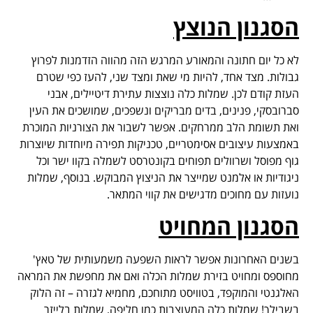
הסגנון הנוצץ
לא כל יום חתונה והמאורע המרגש הזה מהווה הזדמנות לפרוץ
גבולות. מצד אחד, להיות מי שאת ומצד שני, להעז כפי שטרם
העזת קודם לכן. שמלות כלה נוצצות עתירת דיטיילים, אבני
סברובסקי, פנינים, בדים מבריקים ונשפכים, שמושכים את העין
ואת תשומת הלב ממרחקים. אפשר לשבור את הצורניות המוכרת
באמצעות עיצובים אסימטריים, טכניקות תפירה מיוחדות שיוצרות
גוף מפוסל ושרוולים תפוחים בקונטרסט לשמלה בקוו ישר וכל
ניגודיות או אלמנט שמייצר את הניצוץ המבוקש. בנוסף, שמלות
נועזות עם מחוכים מדגישים את קווי המתאר.
הסגנון המחויט
בשנים האחרונות אפשר לראות השפעה משמעותית של טאץ'
מחוספס ומחויט בזירת שמלות הכלה ואם את מחפשת את המראה
האלגנטי והמוקפד, בטוויסט מתוחכם, מחמיא לגזרה – זה הלוק
בשבילך! שמלות כלה המעוצבות כמו חליפה, שמלות בלייזר